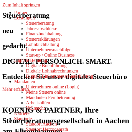
Zum Inhalt springen
Partner
Steuerberatung
Leistungen
Steuerberatung
Jahresabschlüsse
neu
Finanzbuchhaltung
Steuererklärungen
Lohnbuchhaltung
gedacht.
Unternehmensnachfolge
Start-up / Online Business
DIGITAL. PERSÖNLICH. SMART.
Digitale Beratung
Digitale Buchführung
Digitale Lohnabrechnungen
Entdecken Sie unser digitales Steuerbüro
Digitale Einkommensteuererklärung
Mandanten
Unternehmen online (Login)
Mehr erfahren
Meine Steuern online
Mandanten Fernbetreuung
Arbeitshilfen
Vollmacht
KOENIG & PARTNER, Ihre
Karriere
Standorte
Steuerberatungsgesellschaft in Aachen
Standort Aachen
Standort Herzogenrath
am Elisenbrunnen