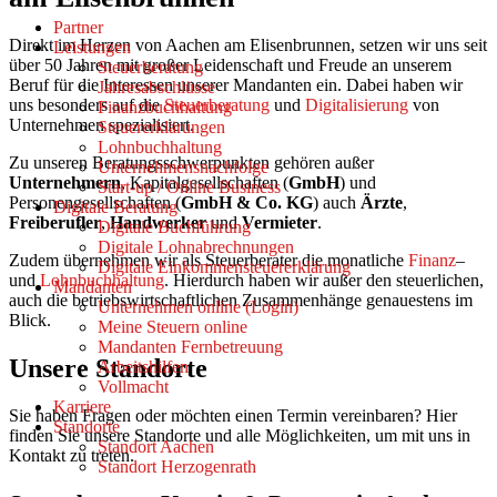
Partner
Direkt im Herzen von Aachen am Elisenbrunnen, setzen wir uns seit
Leistungen
über 50 Jahren mit großer Leidenschaft und Freude an unserem
Steuerberatung
Beruf für die Interessen unserer Mandanten ein. Dabei haben wir
Jahresabschlüsse
uns besonders auf die
Steuerberatung
und
Digitalisierung
von
Finanzbuchhaltung
Unternehmen spezialisiert.
Steuererklärungen
Lohnbuchhaltung
Zu unseren Beratungsschwerpunkten gehören außer
Unternehmensnachfolge
Unternehmern
, Kapitalgesellschaften (
GmbH
) und
Start-up / Online Business
Personengesellschaften (
GmbH & Co. KG
) auch
Ärzte
,
Digitale Beratung
Freiberufler
,
Handwerker
und
Vermieter
.
Digitale Buchführung
Digitale Lohnabrechnungen
Zudem übernehmen wir als Steuerberater die monatliche
Finanz
–
Digitale Einkommensteuererklärung
und
Lohnbuchhaltung
. Hierdurch haben wir außer den steuerlichen,
Mandanten
auch die betriebswirtschaftlichen Zusammenhänge genauestens im
Unternehmen online (Login)
Blick.
Meine Steuern online
Mandanten Fernbetreuung
Unsere Standorte
Arbeitshilfen
Vollmacht
Karriere
Sie haben Fragen oder möchten einen Termin vereinbaren? Hier
Standorte
finden Sie unsere Standorte und alle Möglichkeiten, um mit uns in
Standort Aachen
Kontakt zu treten.
Standort Herzogenrath